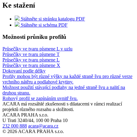
Ke stažení
Stáhněte si stránku katalogu PDF
Stáhněte si schéma PDF
Možnosti průniku profilů
Průsečíky ve tvaru písmene L v uzlu
Průsečíky ve tvaru písmene T
Průsečíky ve tvaru písmene L
Průsečíky ve tvaru písmene X
Dokovaní podle délky
Profily mohou být různé výšky na každé straně švu pro různé verze
vrchního nátěru a podlahové krytiny.
Možnost použití stávající podlahy na jedné straně švu a nalití na
druhou stranu.
Rohový profil se zapínáním uvnitř švu.
ACARA má rozsáhlé zkušenosti s dilatacemi v rámci realizací
projektů různého rozsahu a složitosti.
ACARA PRAHA s.r.o.
U Trati 3240/44, 100 00 Praha 10
232 000 888
acara@acara.cz
© 2026 ACARA PRAHA s.r.o.