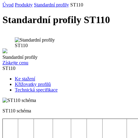
Úvod
Produkty
Standardní profily
ST110
Standardní profily ST110
Standardní profily
Získejte cenu
ST110
Ke stažení
Křižovatky profilů
Technická specifikace
ST110 schéma