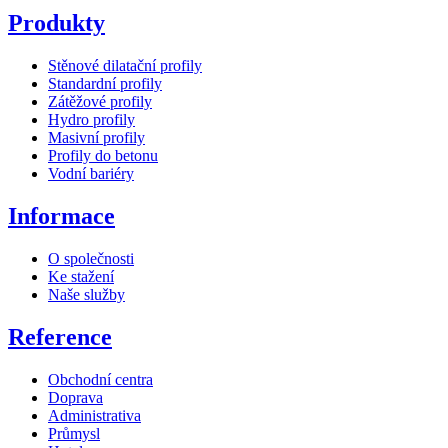
Produkty
Stěnové dilatační profily
Standardní profily
Zátěžové profily
Hydro profily
Masivní profily
Profily do betonu
Vodní bariéry
Informace
O společnosti
Ke stažení
Naše služby
Reference
Obchodní centra
Doprava
Administrativa
Průmysl