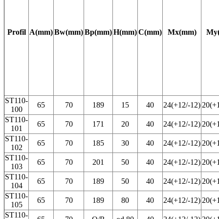
Profil
A(mm)
Bw(mm)
Bp(mm)
H(mm)
C(mm)
Mx(mm)
My
ST110-
65
70
189
15
40
24(+12/-12)
20(+1
100
ST110-
65
70
171
20
40
24(+12/-12)
20(+1
101
ST110-
65
70
185
30
40
24(+12/-12)
20(+1
102
ST110-
65
70
201
50
40
24(+12/-12)
20(+1
103
ST110-
65
70
189
50
40
24(+12/-12)
20(+1
104
ST110-
65
70
189
80
40
24(+12/-12)
20(+1
105
ST110-