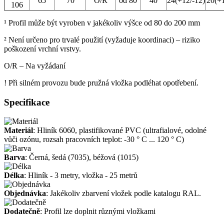
65
70
O/R
od 80
40
24(+12/-12)
20(+1
106
¹ Profil může být vyroben v jakékoliv výšce od 80 do 200 mm
² Není určeno pro trvalé použití (vyžaduje koordinaci) – riziko
poškození vrchní vrstvy.
O/R – Na vyžádaní
! Při silném provozu bude pružná vložka podléhat opotřebení.
Specifikace
Materiál
: Hliník 6060, plastifikované PVC (ultrafialové, odolné
vůči ozónu, rozsah pracovních teplot: -30 ° C ... 120 ° C)
Barva
: Černá, šedá (7035), béžová (1015)
Délka
: Hliník - 3 metry, vložka - 25 metrů
Objednávka
: Jakékoliv zbarvení vložek podle katalogu RAL.
Dodatečně
: Profil lze doplnit různými vložkami