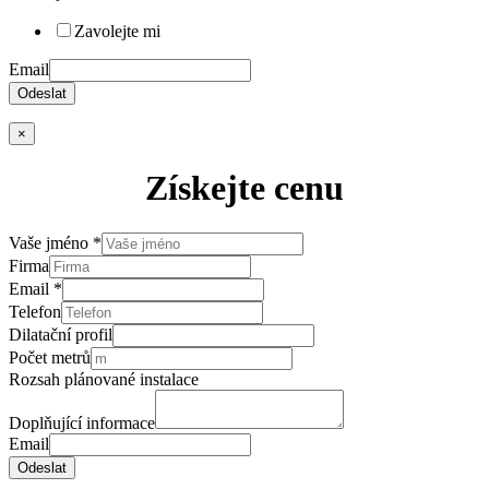
Zavolejte mi
Email
Odeslat
×
Získejte cenu
Vaše jméno
*
Firma
Email
*
Telefon
Dilatační profil
Počet metrů
Rozsah plánované instalace
Doplňující informace
Email
Odeslat