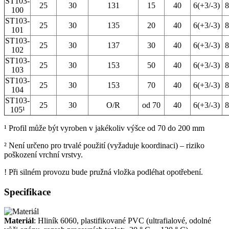
ST103-
25
30
131
15
40
6(+3/-3)
8
100
ST103-
25
30
135
20
40
6(+3/-3)
8
101
ST103-
25
30
137
30
40
6(+3/-3)
8
102
ST103-
25
30
153
50
40
6(+3/-3)
8
103
ST103-
25
30
153
70
40
6(+3/-3)
8
104
ST103-
25
30
O/R
od 70
40
6(+3/-3)
8
105¹
¹ Profil může být vyroben v jakékoliv výšce od 70 do 200 mm
² Není určeno pro trvalé použití (vyžaduje koordinaci) – riziko
poškození vrchní vrstvy.
! Při silném provozu bude pružná vložka podléhat opotřebení.
Specifikace
Materiál
: Hliník 6060, plastifikované PVC (ultrafialové, odolné