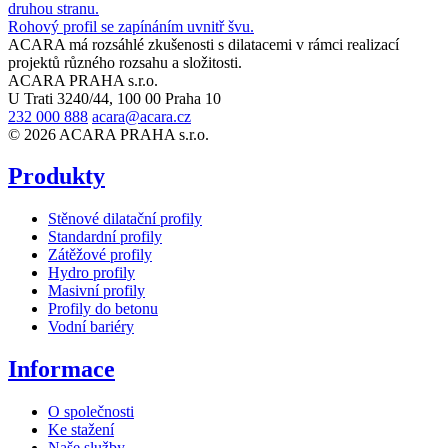
druhou stranu.
Rohový profil se zapínáním uvnitř švu.
ACARA má rozsáhlé zkušenosti s dilatacemi v rámci realizací
projektů různého rozsahu a složitosti.
ACARA PRAHA s.r.o.
U Trati 3240/44, 100 00 Praha 10
232 000 888
acara@acara.cz
© 2026 ACARA PRAHA s.r.o.
Produkty
Stěnové dilatační profily
Standardní profily
Zátěžové profily
Hydro profily
Masivní profily
Profily do betonu
Vodní bariéry
Informace
O společnosti
Ke stažení
Naše služby