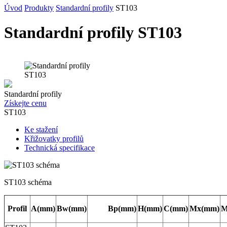
Úvod
Produkty
Standardní profily
ST103
Standardní profily ST103
Standardní profily
Získejte cenu
ST103
Ke stažení
Křižovatky profilů
Technická specifikace
ST103 schéma
Profil
A(mm)
Bw(mm)
Bp(mm)
H(mm)
C(mm)
Mx(mm)
M