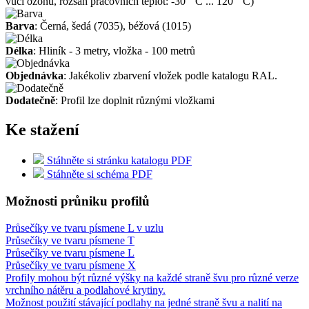
vůči ozónu, rozsah pracovních teplot: -30 ° C ... 120 ° C)
Barva
: Černá, šedá (7035), béžová (1015)
Délka
: Hliník - 3 metry, vložka - 100 metrů
Objednávka
: Jakékoliv zbarvení vložek podle katalogu RAL.
Dodatečně
: Profil lze doplnit různými vložkami
Ke stažení
Stáhněte si stránku katalogu PDF
Stáhněte si schéma PDF
Možnosti průniku profilů
Průsečíky ve tvaru písmene L v uzlu
Průsečíky ve tvaru písmene T
Průsečíky ve tvaru písmene L
Průsečíky ve tvaru písmene X
Profily mohou být různé výšky na každé straně švu pro různé verze
vrchního nátěru a podlahové krytiny.
Možnost použití stávající podlahy na jedné straně švu a nalití na