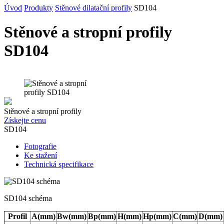
Úvod
Produkty
Stěnové dilatační profily
SD104
Stěnové a stropní profily
SD104
Stěnové a stropní profily
Získejte cenu
SD104
Fotografie
Ke stažení
Technická specifikace
SD104 schéma
Profil
A(mm)
Bw(mm)
Bp(mm)
H(mm)
Hp(mm)
C(mm)
D(mm)