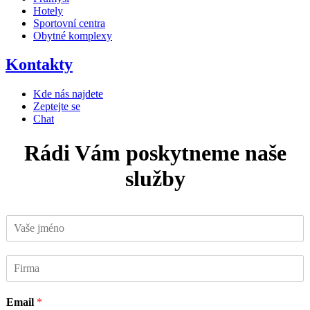
Hotely
Sportovní centra
Obytné komplexy
Kontakty
Kde nás najdete
Zeptejte se
Chat
Rádi
Vám
poskytneme
naše
služby
V
a
š
F
e
i
j
r
m
Email
*
m
é