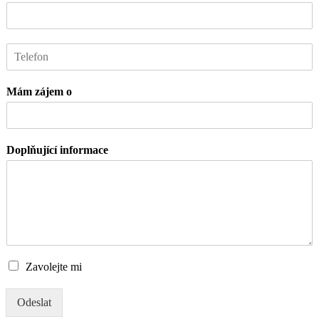
a
n
o
*
T
e
l
Mám zájem o
e
f
o
n
Doplňující informace
Z
Zavolejte mi
a
v
Odeslat
o