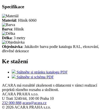
Specifikace
Materiál
: Hliník 6060
Barva
: Hliník
Délka
: 3 metry
Objednávka
: Jakákoliv barva podle katalogu RAL, eloxování,
dřevěné dekorace
Ke stažení
Stáhněte si stránku katalogu PDF
Stáhněte si schéma PDF
ACARA má rozsáhlé zkušenosti s dilatacemi v rámci realizací
projektů různého rozsahu a složitosti.
ACARA PRAHA s.r.o.
U Trati 3240/44, 100 00 Praha 10
232 000 888
acara@acara.cz
© 2026 ACARA PRAHA s.r.o.