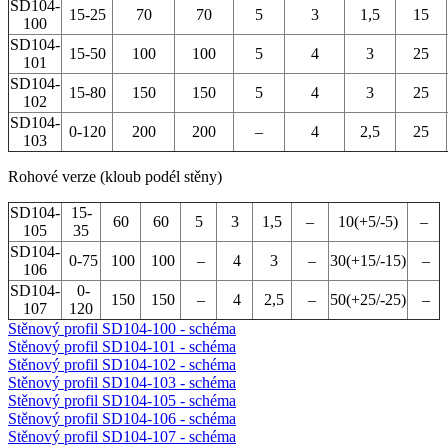
SD104-
15-25
70
70
5
3
1,5
15
100
SD104-
15-50
100
100
5
4
3
25
101
SD104-
15-80
150
150
5
4
3
25
102
SD104-
0-120
200
200
–
4
2,5
25
103
Rohové verze (kloub podél stěny)
SD104-
15-
60
60
5
3
1,5
–
10(+5/-5)
–
105
35
SD104-
0-75
100
100
–
4
3
–
30(+15/-15)
–
106
SD104-
0-
150
150
–
4
2,5
–
50(+25/-25)
–
107
120
Stěnový profil SD104-100 - schéma
Stěnový profil SD104-101 - schéma
Stěnový profil SD104-102 - schéma
Stěnový profil SD104-103 - schéma
Stěnový profil SD104-105 - schéma
Stěnový profil SD104-106 - schéma
Stěnový profil SD104-107 - schéma